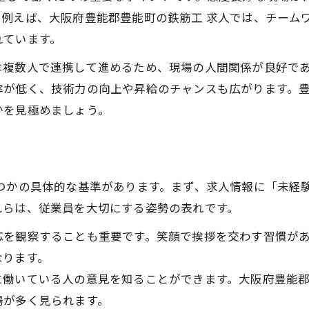
鉄筋工 求人と地元での働きやすさの関係
。例えば、大阪府豊能郡豊能町の鉄筋工 求人では、チーム
未経験から始める鉄筋工求人の魅力
れています。
未経験者歓迎の鉄筋工 求人が増えている理由
は複数人で連携して進めるため、現場の人間関係が良好で
鉄筋工 求人で未経験から成長できる環境とは
率が低く、技術力の向上や昇給のチャンスも広がります。
未経験で鉄筋工 求人を選ぶメリットと注意点
かを見極めましょう。
鉄筋工 求人の教育体制やサポートを解説
未経験者が安心して鉄筋工 求人に挑戦できる背景
人間関係が良好な現場を探すコツ
くつかの具体的な基準があります。まず、求人情報に「未経
鉄筋工 求人で職場の雰囲気を見抜く方法
れらは、従業員を大切にする姿勢の表れです。
人間関係重視の鉄筋工 求人情報の読み解き方
応を観察することも重要です。笑顔で挨拶を交わす習慣が
鉄筋工 求人選びで避けたい職場の特徴
なります。
面接時に鉄筋工 求人の人間関係を確認する方法
に働いている人の意見を知ることができます。大阪府豊能郡
鉄筋工 求人の現場で相談しやすい環境とは
場が多く見られます。