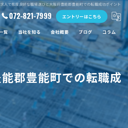
の求人で態度良好な職場選びと大阪府豊能郡豊能町での転職成功ポイント
072-821-7999
エントリーはこちら
一覧
当社を知る
会社概要
ブログ
コラム
安定収入
正社員
豊能郡豊能町での転職成
未経験
新卒
学歴不問