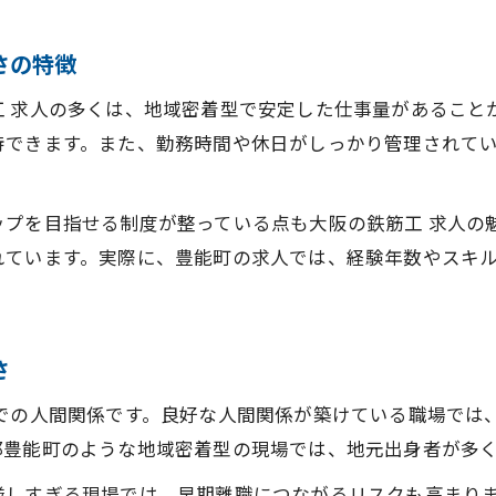
転職成功に繋がる鉄筋工求人の見極め方
鉄筋工 求人で失敗しない転職先の選び方
さの特徴
転職前に確認したい鉄筋工 求人のポイント
工 求人の多くは、地域密着型で安定した仕事量があること
鉄筋工 求人の待遇や給与を比較するコツ
待できます。また、勤務時間や休日がしっかり管理されて
鉄筋工 求人選びで長く働ける職場を探す方法
転職成功のための鉄筋工 求人情報の活用術
ップを目指せる制度が整っている点も大阪の鉄筋工 求人の
将来を見据えた鉄筋工のキャリアアップ法
れています。実際に、豊能町の求人では、経験年数やスキ
鉄筋工 求人で資格取得支援を活用する方法
鉄筋工 求人で親方や独立を目指すステップ
さ
キャリアアップにつながる鉄筋工 求人の探し方
鉄筋工 求人で将来の年収アップを実現するには
場での人間関係です。良好な人間関係が築けている職場では
鉄筋工 求人を通じてスキルを磨くポイント
郡豊能町のような地域密着型の現場では、地元出身者が多
厳しすぎる現場では、早期離職につながるリスクも高まり