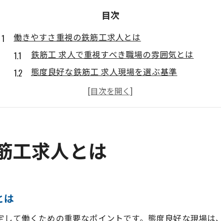
目次
働きやすさ重視の鉄筋工求人とは
鉄筋工 求人で重視すべき職場の雰囲気とは
態度良好な鉄筋工 求人現場を選ぶ基準
大阪で見つかる鉄筋工 求人の働きやすさの特徴
鉄筋工 求人を選ぶ際の人間関係の大切さ
鉄筋工 求人で長く働くための職場環境
豊能町で安心して働くための鉄筋工選び
筋工求人とは
鉄筋工 求人で地元密着の現場を選ぶポイント
豊能町で鉄筋工 求人を探す際の安心材料
鉄筋工 求人の通勤や待遇を比較する視点
とは
豊能町の鉄筋工 求人で重視したい労働環境
安定して働くための重要なポイントです。態度良好な現場は