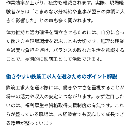
作業効率が上がり、疲労も軽減されます。実際、現場経
未経験から独立まで鉄筋工求人のリアル
験者からは「こまめな水分補給や食事が翌日の体調に大
鉄筋工求人で未経験からスタートする安心
きく影響した」との声も多く聞かれます。
の理由
体力維持と活力確保を両立させるためには、自分に合っ
鉄筋工求人で独立を目指す人へのステップ
た働き方や現場環境を選ぶことも大切です。無理な残業
解説
や過度な負担を避け、バランスの取れた生活を意識する
未経験でも鉄筋工求人で活力を保つ働き方
ことで、長期的に鉄筋工として活躍できます。
とは
鉄筋工求人から独立までのリアルなキャリ
働きやすい鉄筋工求人を選ぶためのポイント解説
ア事例
鉄筋工求人を選ぶ際には、働きやすさを重視することが
鉄筋工求人で一人親方への道を切り開く方
将来の活力や収入の安定につながります。まず注目した
法
いのは、福利厚生や資格取得支援制度の有無です。これ
働きやすさと収入を両立する鉄筋工求人
らが整っている職場は、未経験者でも安心して成長でき
鉄筋工求人で働きやすさと収入両立を実現
る環境が整っています。
する工夫