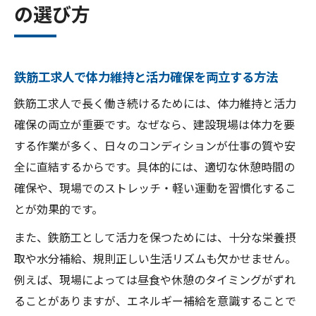
の選び方
探すコツ
鉄筋工求人で体力負担を減らす働き方を考
える
鉄筋工求人で体力維持と活力確保を両立する方法
高収入を目指すなら鉄筋工求人に注目を
鉄筋工求人で長く働き続けるためには、体力維持と活力
鉄筋工求人で高収入を目指すための条件と
確保の両立が重要です。なぜなら、建設現場は体力を要
選び方
する作業が多く、日々のコンディションが仕事の質や安
鉄筋工求人で年収アップを叶えるスキルと
全に直結するからです。具体的には、適切な休憩時間の
経験
確保や、現場でのストレッチ・軽い運動を習慣化するこ
高収入実現へ導く鉄筋工求人選択の重要な
とが効果的です。
視点
また、鉄筋工として活力を保つためには、十分な栄養摂
資格取得が鉄筋工求人の収入増に与える影
取や水分補給、規則正しい生活リズムも欠かせません。
響とは
例えば、現場によっては昼食や休憩のタイミングがずれ
鉄筋工求人で高収入と活力を両立する秘訣
ることがありますが、エネルギー補給を意識することで
を紹介