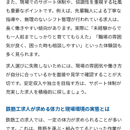
また、現場でのサポート体制や、協調性を重視する社風
鉄筋工求人が提供する福利厚生やサポート
も重要なポイントです。例えば、先輩職人による丁寧な
体制とは
指導や、無理のないシフト管理が行われている求人は、
現場で活力を保てる鉄筋工求人の選び方を
長く働きやすい傾向があります。実際に「未経験からで
解説
も一人前までしっかりと育ててもらえた」「職場の雰囲
鉄筋工求人で働きやすく稼げる環境の見つ
気が良く、困った時も相談しやすい」といった体験談も
け方
多く見られます。
鉄筋工求人が注目される理由と収入のバラ
求人選びに失敗しないためには、現場の雰囲気や働き方
ンス
が自分に合っているかを面接や見学で確認することが大
鉄筋工で活力を保ちながら稼ぐ秘訣を解説
切です。安定収入や独立を目指す方は、サポート体制が
鉄筋工求人で活力維持しながら稼ぐための
充実した求人を積極的に探しましょう。
工夫
鉄筋工求人が求める体力と現場環境の実態とは
鉄筋工求人で無理なく収入アップする方法
とは
鉄筋工の求人では、一定の体力が求められることが多い
現場で活力と収入を両立する鉄筋工求人の
です。これは、鉄筋を運ぶ・組み立てるといった作業が