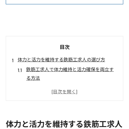
目次
体力と活力を維持する鉄筋工求人の選び方
鉄筋工求人で体力維持と活力確保を両立す
る方法
働きやすい鉄筋工求人を選ぶためのポイン
ト解説
鉄筋工求人が求める体力と現場環境の実態
とは
体力と活力を維持する鉄筋工求人
活力を保ちながら長く働ける鉄筋工求人を