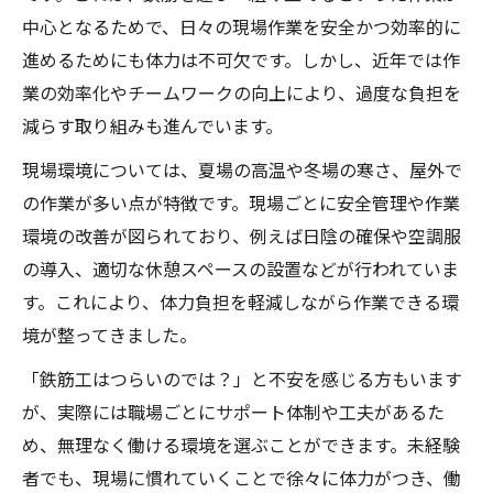
実践例
中心となるためで、日々の現場作業を安全かつ効率的に
進めるためにも体力は不可欠です。しかし、近年では作
鉄筋工求人で一人親方を目指す働き方のコ
業の効率化やチームワークの向上により、過度な負担を
ツ解説
減らす取り組みも進んでいます。
鉄筋工求人で活力を保つ生活習慣について
紹介
現場環境については、夏場の高温や冬場の寒さ、屋外で
の作業が多い点が特徴です。現場ごとに安全管理や作業
新たな一歩を後押しする鉄筋工求人の魅力
環境の改善が図られており、例えば日陰の確保や空調服
鉄筋工求人が新しい挑戦を後押しする魅力
の導入、適切な休憩スペースの設置などが行われていま
を紹介
す。これにより、体力負担を軽減しながら作業できる環
鉄筋工求人でキャリアチェンジが実現でき
境が整ってきました。
る理由
「鉄筋工はつらいのでは？」と不安を感じる方もいます
鉄筋工求人を選ぶことで得られる成長機会
が、実際には職場ごとにサポート体制や工夫があるた
とは
め、無理なく働ける環境を選ぶことができます。未経験
活力と収入アップを叶える鉄筋工求人の強
者でも、現場に慣れていくことで徐々に体力がつき、働
み解説